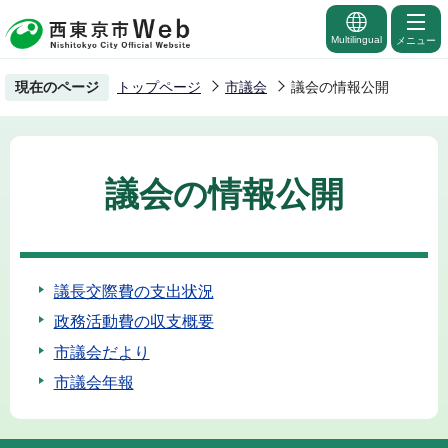
こ
の
Multilingual
メニュー
ペ
現在のページ
トップページ
市議会
議会の情報公開
ー
ジ
の
先
議会の情報公開
頭
で
す
議長交際費の支出状況
政務活動費の収支概要
市議会だより
市議会年報