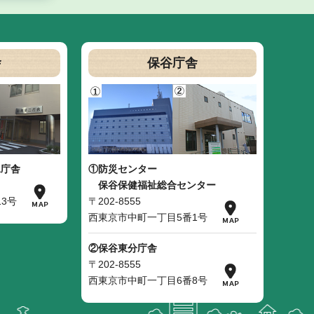
舎
保谷庁舎
二庁舎
①防災センター
保谷保健福祉総合センター
3号
〒202-8555
西東京市中町一丁目5番1号
②保谷東分庁舎
〒202-8555
西東京市中町一丁目6番8号