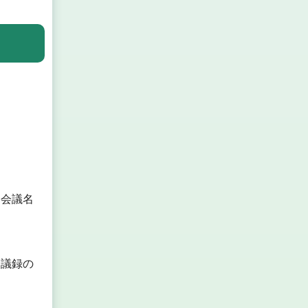
。
た会議名
会議録の