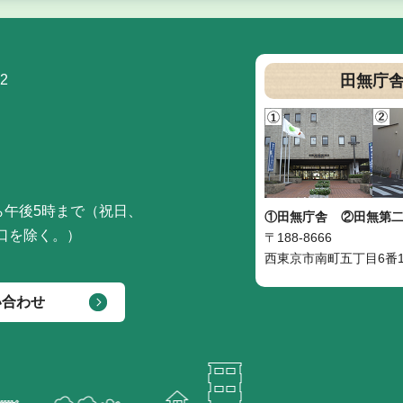
2
田無庁
ら午後5時まで（祝日、
①田無庁舎
②田無第
口を除く。）
〒188-8666
西東京市南町五丁目6番1
い合わせ