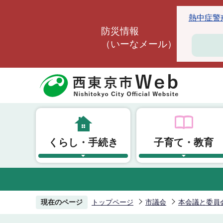
こ
熱中症警戒ア
の
防災情報
ペ
（いーなメール）
ー
ジ
の
先
頭
で
す
くらし・手続き
子育て・教育
現在のページ
トップページ
市議会
本会議と委員