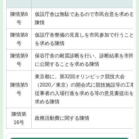
陳情第6
仮設庁舎は無駄であるので市民合意を求める
号
陳情
陳情第8
仮設庁舎整備の見直しを市民参加で行うこと
号
を求める陳情
陳情第9
保谷庁舎の耐震診断を行い、診断結果を市民
号
に公開することを求める陳情
東京都に、第32回オリンピック競技大会
陳情第5
（2020／東京）の開会式に競技施設等の工事
号
従事者の入場行進を求める等の意見書提出を
求める陳情
陳情第
政務活動費に関する陳情
16号