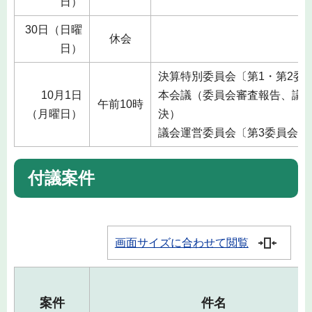
日）
30日（日曜
休会
日）
決算特別委員会〔第1・第2委
10月1日
本会議（委員会審査報告、議
午前10時
（月曜日）
決）
議会運営委員会〔第3委員会室
付議案件
画面サイズに合わせて閲覧
案件
件名