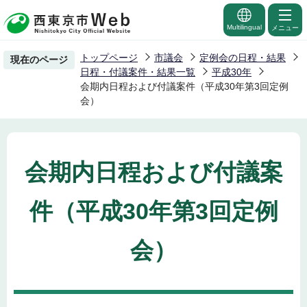
こ
の
Multilingual
メニュー
ペ
トップページ
市議会
定例会の日程・結果
現在のページ
ー
日程・付議案件・結果一覧
平成30年
ジ
会期内日程および付議案件（平成30年第3回定例
会）
の
先
頭
で
会期内日程および付議案
す
件（平成30年第3回定例
会）