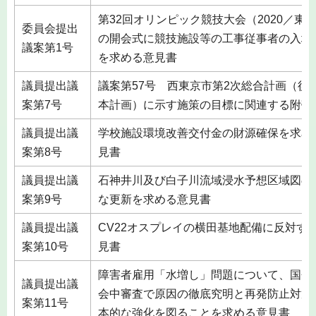
第32回オリンピック競技大会（2020／東
委員会提出
の開会式に競技施設等の工事従事者の入場
議案第1号
を求める意見書
議員提出議
議案第57号 西東京市第2次総合計画（後
案第7号
本計画）に示す施策の目標に関連する附帯
議員提出議
学校施設環境改善交付金の財源確保を求め
案第8号
見書
議員提出議
石神井川及び白子川流域浸水予想区域図の
案第9号
な更新を求める意見書
議員提出議
CV22オスプレイの横田基地配備に反対す
案第10号
見書
障害者雇用「水増し」問題について、国会
議員提出議
会中審査で原因の徹底究明と再発防止対策
案第11号
本的な強化を図ることを求める意見書