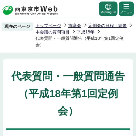
こ
の
Multilingual
メニュー
ペ
トップページ
市議会
定例会の日程・結果
現在のページ
ー
本会議の質問項目
平成18年
ジ
代表質問・一般質問通告（平成18年第1回定例
会）
の
先
頭
で
代表質問・一般質問通告
す
（平成18年第1回定例
会）