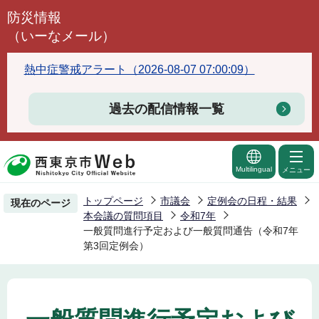
こ
防災情報
の
（いーなメール）
ペ
ー
熱中症警戒アラート（2026-08-07 07:00:09）
ジ
の
過去の配信情報一覧
先
頭
で
Multilingual
メニュー
す
トップページ
市議会
定例会の日程・結果
現在のページ
本会議の質問項目
令和7年
一般質問進行予定および一般質問通告（令和7年
第3回定例会）