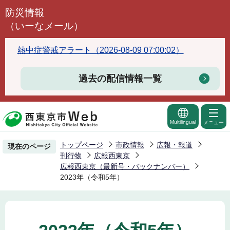
こ
防災情報
の
（いーなメール）
ペ
ー
熱中症警戒アラート（2026-08-09 07:00:02）
ジ
の
過去の配信情報一覧
先
頭
で
Multilingual
メニュー
す
トップページ
市政情報
広報・報道
現在のページ
刊行物
広報西東京
広報西東京（最新号・バックナンバー）
2023年（令和5年）