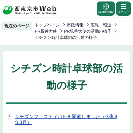
こ
の
Multilingual
メニュー
ペ
トップページ
市政情報
広報・報道
現在のページ
ー
PR親善大使
PR親善大使の活動の様子
ジ
シチズン時計卓球部の活動の様子
の
先
頭
シチズン時計卓球部の活
で
す
動の様子
シチズンフェスティバルを開催しました（令和8
年3月）