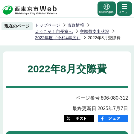
こ
の
Multilingual
メニュー
ペ
トップページ
市政情報
現在のページ
ー
ようこそ！市長室へ
交際費支出状況
ジ
2022年度（令和4年度）
2022年8月交際費
の
先
頭
2022年8月交際費
で
す
ページ番号 806-080-312
最終更新日 2025年7月7日