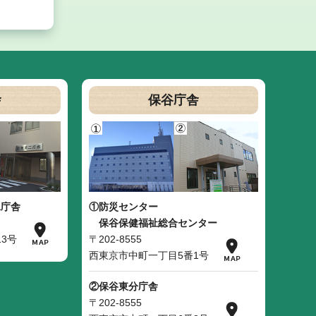
舎
保谷庁舎
二庁舎
①防災センター
保谷保健福祉総合センター
3号
〒202-8555
西東京市中町一丁目5番1号
②保谷東分庁舎
〒202-8555