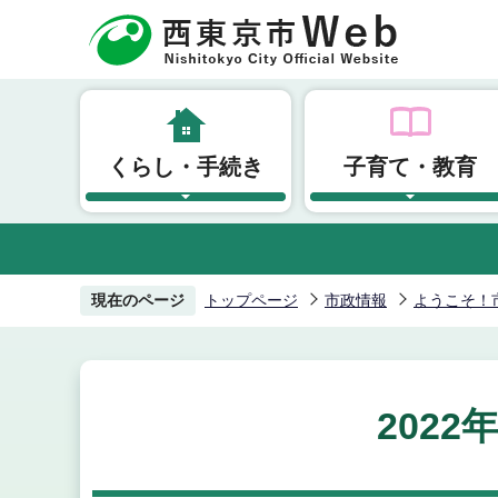
こ
の
ペ
ー
ジ
くらし・手続き
子育て・教育
の
先
頭
で
す
現在のページ
トップページ
市政情報
ようこそ！
202