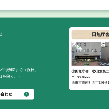
2
田無庁
ら午後5時まで（祝日、
①田無庁舎
②田無第
口を除く。）
〒188-8666
西東京市南町五丁目6番1
い合わせ