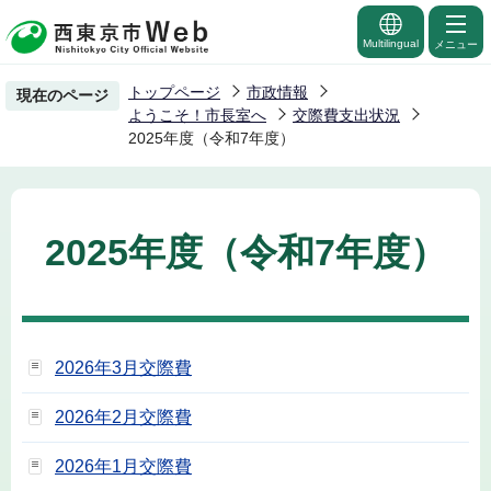
こ
の
Multilingual
メニュー
ペ
トップページ
市政情報
現在のページ
ー
ようこそ！市長室へ
交際費支出状況
ジ
2025年度（令和7年度）
の
先
頭
2025年度（令和7年度）
で
す
2026年3月交際費
2026年2月交際費
2026年1月交際費