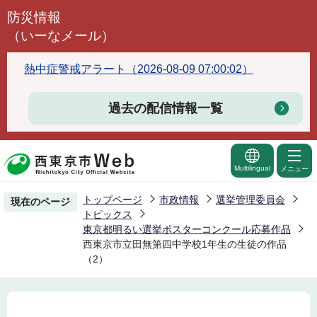
こ
防災情報
の
（いーなメール）
ペ
ー
熱中症警戒アラート（2026-08-09 07:00:02）
ジ
の
過去の配信情報一覧
先
頭
で
Multilingual
メニュー
す
トップページ
市政情報
選挙管理委員会
現在のページ
トピックス
東京都明るい選挙ポスターコンクール応募作品
西東京市立田無第四中学校1年生の生徒の作品
（2）