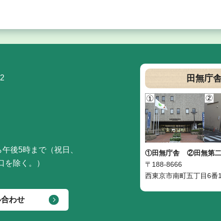
2
田無庁
ら午後5時まで（祝日、
①田無庁舎
②田無第
口を除く。）
〒188-8666
西東京市南町五丁目6番1
い合わせ