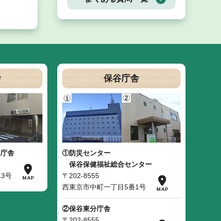
舎
保谷庁舎
二庁舎
①防災センター
保谷保健福祉総合センター
3号
〒202-8555
西東京市中町一丁目5番1号
②保谷東分庁舎
〒202-8555