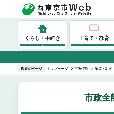
こ
の
ペ
ー
ジ
くらし・手続き
子育て・教育
の
先
頭
で
す
現在のページ
トップページ
市政情報
施策・計画
市政全