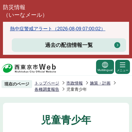
こ
防災情報
の
（いーなメール）
ペ
ー
熱中症警戒アラート（2026-08-09 07:00:02）
ジ
の
過去の配信情報一覧
先
頭
で
Multilingual
メニュー
す
トップページ
市政情報
施策・計画
現在のページ
各種調査報告
児童青少年
児童青少年