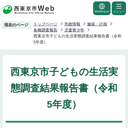
こ
の
Multilingual
メニュー
ペ
トップページ
市政情報
施策・計画
現在のページ
ー
各種調査報告
児童青少年
ジ
西東京市子どもの生活実態調査結果報告書（令和
5年度）
の
先
頭
で
西東京市子どもの生活実
す
態調査結果報告書（令和
5年度）