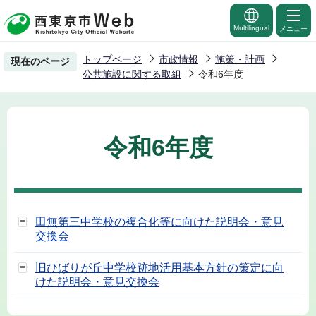
こ
の
Multilingual
メニュー
ペ
トップページ
市政情報
施策・計画
現在のページ
ー
公共施設に関する取組
令和6年度
ジ
の
先
令和6年度
頭
で
す
田無第三中学校の複合化等に向けた説明会・意見
交換会
旧ひばりが丘中学校跡地活用基本方針の策定に向
けた説明会・意見交換会