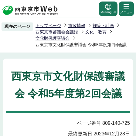
こ
の
Multilingual
メニュー
ペ
トップページ
市政情報
施策・計画
現在のページ
ー
西東京市審議会会議録
文化・教育
ジ
文化財保護審議会
西東京市文化財保護審議会 令和5年度第2回会議
の
先
頭
で
西東京市文化財保護審議
す
会 令和5年度第2回会議
ページ番号 809-140-725
最終更新日 2023年12月28日