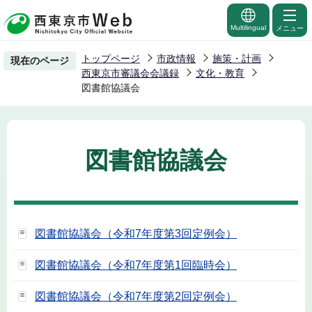
こ
の
Multilingual
メニュー
ペ
トップページ
市政情報
施策・計画
現在のページ
ー
西東京市審議会会議録
文化・教育
ジ
図書館協議会
の
先
頭
図書館協議会
で
す
図書館協議会（令和7年度第3回定例会）
図書館協議会（令和7年度第1回臨時会）
図書館協議会（令和7年度第2回定例会）