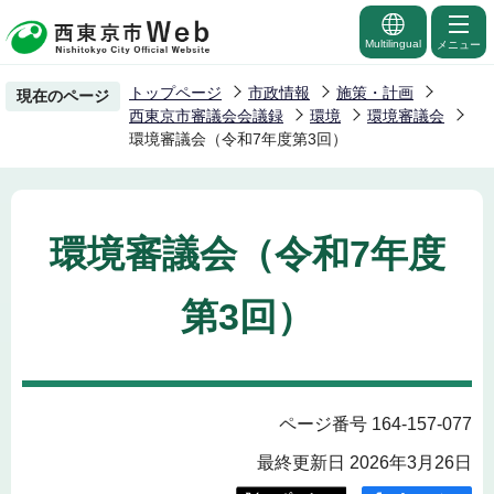
こ
の
Multilingual
メニュー
ペ
トップページ
市政情報
施策・計画
現在のページ
ー
西東京市審議会会議録
環境
環境審議会
ジ
環境審議会（令和7年度第3回）
の
先
頭
環境審議会（令和7年度
で
す
第3回）
ページ番号 164-157-077
最終更新日 2026年3月26日