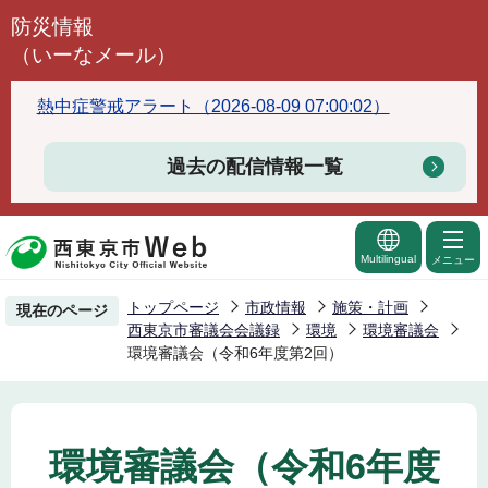
こ
防災情報
の
（いーなメール）
ペ
ー
熱中症警戒アラート（2026-08-09 07:00:02）
ジ
の
過去の配信情報一覧
先
頭
で
Multilingual
メニュー
す
トップページ
市政情報
施策・計画
現在のページ
西東京市審議会会議録
環境
環境審議会
環境審議会（令和6年度第2回）
環境審議会（令和6年度