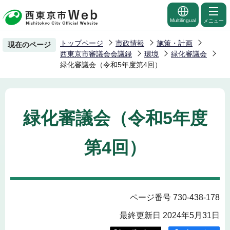
こ
の
Multilingual
メニュー
ペ
トップページ
市政情報
施策・計画
現在のページ
ー
西東京市審議会会議録
環境
緑化審議会
ジ
緑化審議会（令和5年度第4回）
の
先
頭
緑化審議会（令和5年度
で
す
第4回）
ページ番号 730-438-178
最終更新日 2024年5月31日