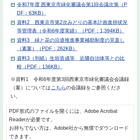
令和7年度 西東京市緑化審議会第1回会議次第（P
DF：63KB）
資料2 西東京市第2次みどりの基本計画進捗状況
等管理表（令和6年度実績）（PDF：1,394KB）
資料3 緑と花の沿道推進事業補助制度の見直し
（素案）（PDF：262KB）
資料3（別紙）生垣造成等 近隣自治体等との比
較（PDF：136KB）
※資料1 令和6年度第3回西東京市緑化審議会会議録
（案）については
こちら
の会議録をご参照くださ
い。
PDF形式のファイルを開くには、Adobe Acrobat
Readerが必要です。
お持ちでない方は、Adobe社から無償でダウンロード
できます。