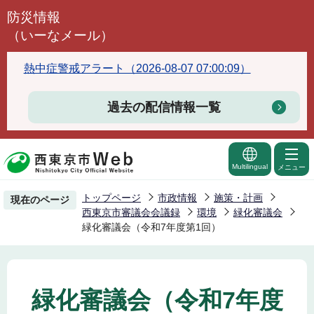
こ
防災情報
の
（いーなメール）
ペ
ー
熱中症警戒アラート（2026-08-07 07:00:09）
ジ
の
過去の配信情報一覧
先
頭
で
Multilingual
メニュー
す
トップページ
市政情報
施策・計画
現在のページ
西東京市審議会会議録
環境
緑化審議会
緑化審議会（令和7年度第1回）
緑化審議会（令和7年度