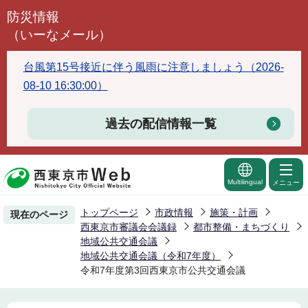
こ
防災情報
の
（いーなメール）
ペ
ー
台風第15号接近に伴う風雨に注意しましょう（2026-
ジ
08-10 16:30:00）
の
先
過去の配信情報一覧
頭
で
す
Multilingual
メニュー
トップページ
市政情報
施策・計画
現在のページ
西東京市審議会会議録
都市整備・まちづくり
地域公共交通会議
地域公共交通会議（令和7年度）
令和7年度第3回西東京市公共交通会議