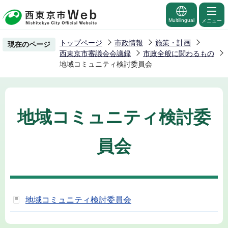
こ
の
Multilingual
メニュー
ペ
トップページ
市政情報
施策・計画
現在のページ
ー
西東京市審議会会議録
市政全般に関わるもの
ジ
地域コミュニティ検討委員会
の
先
頭
地域コミュニティ検討委
で
す
員会
地域コミュニティ検討委員会