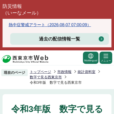
こ
防災情報
の
（いーなメール）
ペ
ー
熱中症警戒アラート（2026-08-07 07:00:09）
ジ
の
過去の配信情報一覧
先
頭
で
Multilingual
メニュー
す
トップページ
市政情報
統計資料室
現在のページ
数字で見る西東京市
令和3年版 数字で見る西東京市
令和3年版 数字で見る