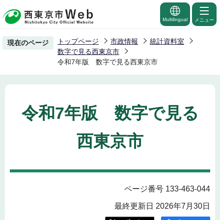
こ
の
Multilingual
メニュー
ペ
トップページ
市政情報
統計資料室
現在のページ
ー
数字で見る西東京市
ジ
令和7年版 数字で見る西東京市
の
先
頭
令和7年版 数字で見る
で
す
西東京市
ページ番号 133-463-044
最終更新日 2026年7月30日