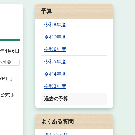
予算
令和8年度
令和7年度
令和6年度
6年4月6日
令和5年度
で印刷
令和4年度
RP）」
令和3年度
の公式ホ
過去の予算
よくある質問
まちづくり