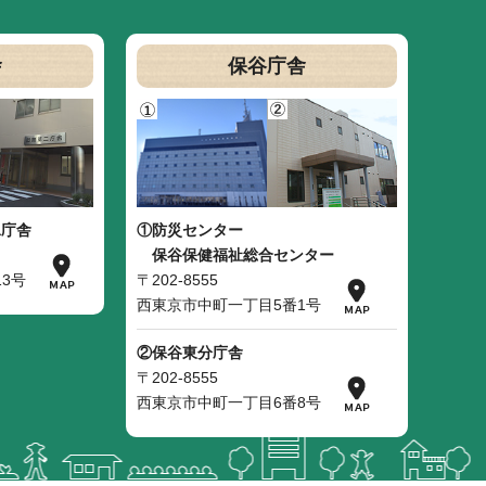
舎
保谷庁舎
二庁舎
①防災センター
保谷保健福祉総合センター
3号
〒202-8555
西東京市中町一丁目5番1号
②保谷東分庁舎
〒202-8555
西東京市中町一丁目6番8号