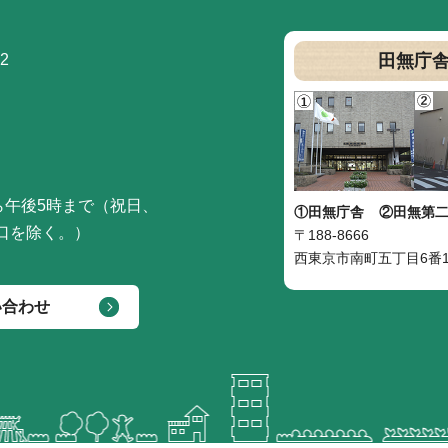
2
田無庁
ら午後5時まで（祝日、
①田無庁舎
②田無第
口を除く。）
〒188-8666
西東京市南町五丁目6番1
い合わせ