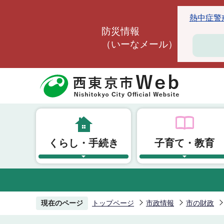
こ
熱中症警戒ア
の
防災情報
ペ
（いーなメール）
ー
ジ
の
先
頭
で
す
くらし・手続き
子育て・教育
現在のページ
トップページ
市政情報
市の財政