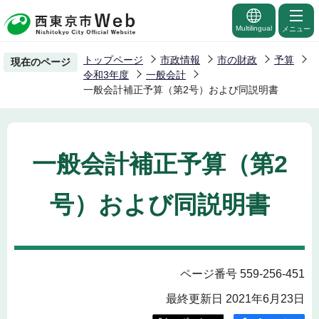
こ
の
Multilingual
メニュー
ペ
トップページ
市政情報
市の財政
予算
現在のページ
ー
令和3年度
一般会計
ジ
一般会計補正予算（第2号）および同説明書
の
先
頭
一般会計補正予算（第2
で
す
号）および同説明書
ページ番号 559-256-451
最終更新日 2021年6月23日