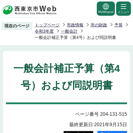
こ
の
Multilingual
メニュー
ペ
トップページ
市政情報
市の財政
予算
現在のページ
ー
令和3年度
一般会計
ジ
一般会計補正予算（第4号）および同説明書
の
先
頭
一般会計補正予算（第4
で
す
号）および同説明書
ページ番号 204-131-515
最終更新日 2021年9月15日