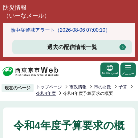
こ
防災情報
の
（いーなメール）
ペ
ー
熱中症警戒アラート（2026-08-06 07:00:10）
ジ
の
過去の配信情報一覧
先
頭
で
Multilingual
メニュー
す
トップページ
市政情報
市の財政
予算
現在のページ
令和4年度
令和4年度予算要求の概要
令和4年度予算要求の概