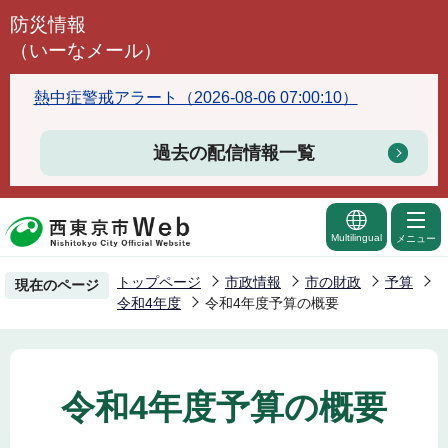
こ
防災情報
の
（いーなメール）
ペ
ー
熱中症警戒アラート（2026-08-06 07:00:10）
ジ
の
過去の配信情報一覧
先
頭
で
Multilingual
メニュー
す
トップページ
市政情報
市の財政
予算
現在のページ
令和4年度
令和4年度予算の概要
令和4年度予算の概要