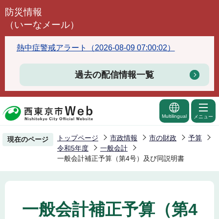
こ
防災情報
の
（いーなメール）
ペ
ー
熱中症警戒アラート（2026-08-09 07:00:02）
ジ
の
過去の配信情報一覧
先
頭
で
Multilingual
メニュー
す
トップページ
市政情報
市の財政
予算
現在のページ
令和5年度
一般会計
一般会計補正予算（第4号）及び同説明書
一般会計補正予算（第4