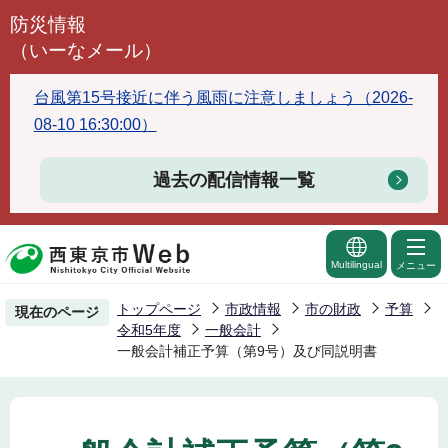
こ
防災情報
の
（いーなメール）
ペ
ー
台風第15号接近に伴う風雨に注意しましょう（2026-
ジ
08-10 16:30:00）
の
先
過去の配信情報一覧
頭
で
す
Multilingual
メニュー
トップページ
市政情報
市の財政
予算
現在のページ
令和5年度
一般会計
一般会計補正予算（第9号）及び同説明書