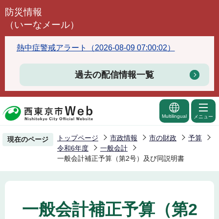
こ
防災情報
の
（いーなメール）
ペ
ー
熱中症警戒アラート（2026-08-09 07:00:02）
ジ
の
過去の配信情報一覧
先
頭
で
Multilingual
メニュー
す
トップページ
市政情報
市の財政
予算
現在のページ
令和6年度
一般会計
一般会計補正予算（第2号）及び同説明書
一般会計補正予算（第2