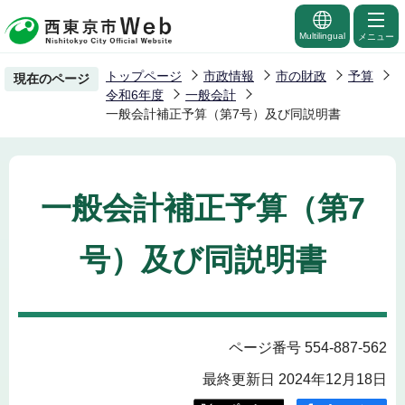
こ
の
Multilingual
メニュー
ペ
トップページ
市政情報
市の財政
予算
現在のページ
ー
令和6年度
一般会計
ジ
一般会計補正予算（第7号）及び同説明書
の
先
頭
一般会計補正予算（第7
で
す
号）及び同説明書
ページ番号 554-887-562
最終更新日 2024年12月18日