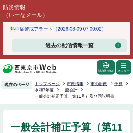
こ
防災情報
の
（いーなメール）
ペ
ー
熱中症警戒アラート（2026-08-09 07:00:02）
ジ
の
過去の配信情報一覧
先
頭
で
Multilingual
メニュー
す
トップページ
市政情報
市の財政
予算
現在のページ
令和7年度
一般会計
一般会計補正予算（第11号）及び同説明書
一般会計補正予算（第11