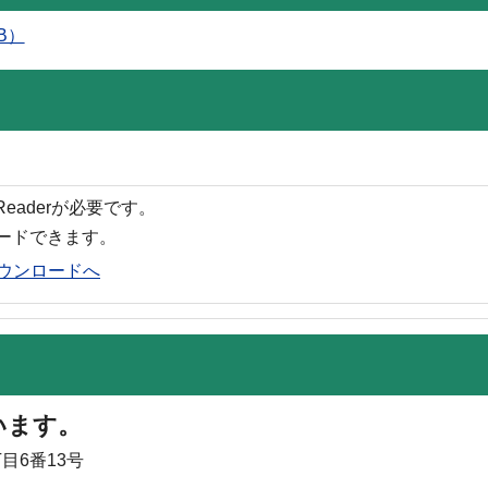
B）
 Readerが必要です。
ロードできます。
rのダウンロードへ
います。
目6番13号