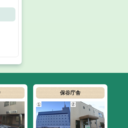
舎
保谷庁舎