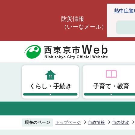
こ
熱中症警戒ア
の
防災情報
ペ
（いーなメール）
ー
ジ
の
先
頭
で
す
くらし・手続き
子育て・教育
現在のページ
トップページ
市政情報
市の財政