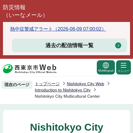
こ
防災情報
の
（いーなメール）
ペ
ー
熱中症警戒アラート（2026-08-09 07:00:02）
ジ
の
過去の配信情報一覧
先
頭
で
Multilingual
メニュー
す
トップページ
Nishitokyo City Web
現在のページ
Introduction to Nishitokyo City
Nishitokyo City Multicultural Center
Nishitokyo City