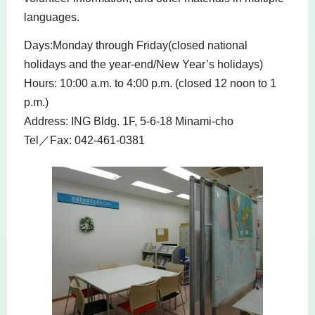
languages.
Days:Monday through Friday(closed national
holidays and the year-end/New Year’s holidays)
Hours: 10:00 a.m. to 4:00 p.m. (closed 12 noon to 1
p.m.)
Address: ING Bldg. 1F, 5-6-18 Minami-cho
Tel／Fax: 042-461-0381