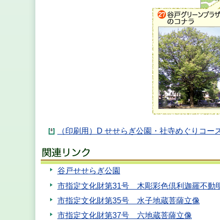
（印刷用）D せせらぎ公園・社寺めぐりコース（
谷戸せせらぎ公園
市指定文化財第31号 木彫彩色倶利迦羅不動
市指定文化財第35号 水子地蔵菩薩立像
市指定文化財第37号 六地蔵菩薩立像