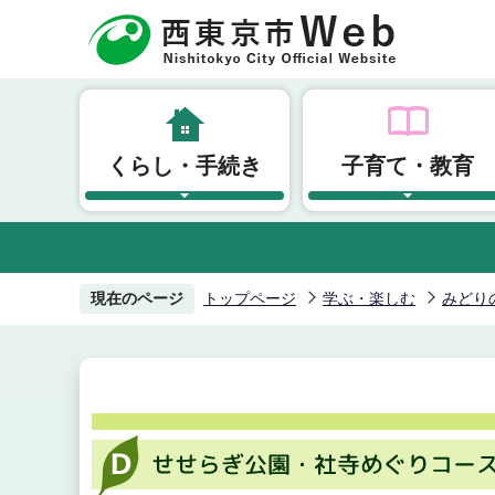
こ
の
ペ
ー
ジ
くらし・手続き
子育て・教育
の
先
頭
で
す
現在のページ
トップページ
学ぶ・楽しむ
みどり