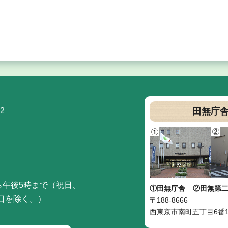
2
田無庁
ら午後5時まで（祝日、
①田無庁舎
②田無第
口を除く。）
〒188-8666
西東京市南町五丁目6番1