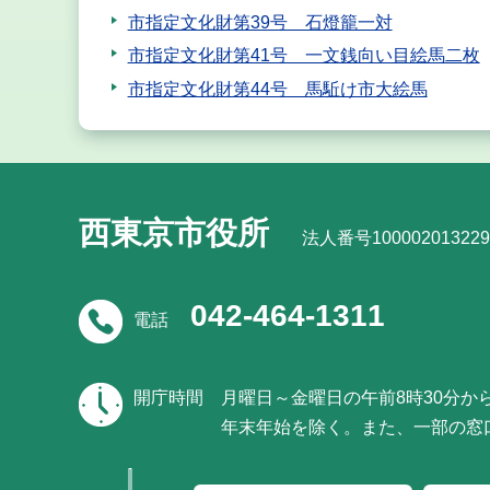
市指定文化財第39号 石燈籠一対
市指定文化財第41号 一文銭向い目絵馬二枚
市指定文化財第44号 馬駈け市大絵馬
西東京市役所
法人番号100002013229
042-464-1311
電話
開庁時間
月曜日～金曜日の午前8時30分か
年末年始を除く。また、一部の窓