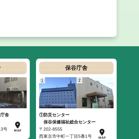
舎
保谷庁舎
二庁舎
①防災センター
保谷保健福祉総合センター
3号
〒202-8555
西東京市中町一丁目5番1号