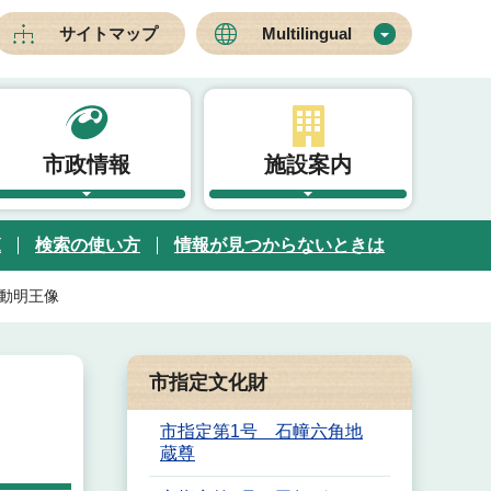
サイトマップ
Multilingual
市政情報
施設案内
覧
検索の使い方
情報が見つからないときは
不動明王像
市指定文化財
市指定第1号 石幢六角地
蔵尊