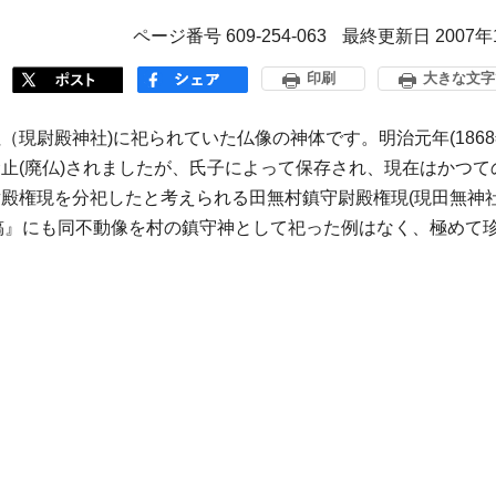
ページ番号 609-254-063
最終更新日 2007年
印刷
大きな文字
現尉殿神社)に祀られていた仏像の神体です。明治元年(1868
止(廃仏)されましたが、氏子によって保存され、現在はかつて
殿権現を分祀したと考えられる田無村鎮守尉殿権現(現田無神社
記稿』にも同不動像を村の鎮守神として祀った例はなく、極めて