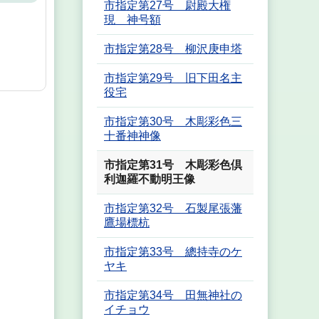
市指定第27号 尉殿大権
現 神号額
市指定第28号 柳沢庚申塔
市指定第29号 旧下田名主
役宅
市指定第30号 木彫彩色三
十番神神像
市指定第31号 木彫彩色倶
利迦羅不動明王像
市指定第32号 石製尾張藩
鷹場標杭
市指定第33号 總持寺のケ
ヤキ
市指定第34号 田無神社の
イチョウ