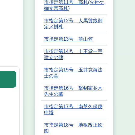
市指定第11号 高札(火付ケ
御文言高札)
市指定第12号 人馬賃銭御
定メ掛札
市指定第13号 韮山笠
市指定第14号 十王堂一宇
建立の碑
市指定第15号 玉井寛海法
士の墓
市指定第16号 撃剣家並木
先生の墓
市指定第17号 南芝久保庚
申塔
市指定第18号 地租改正絵
図