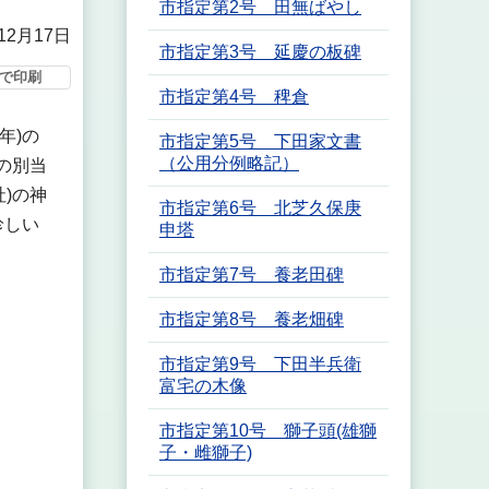
市指定第2号 田無ばやし
12月17日
市指定第3号 延慶の板碑
で印刷
市指定第4号 稗倉
年)の
市指定第5号 下田家文書
（公用分例略記）
の別当
)の神
市指定第6号 北芝久保庚
珍しい
申塔
市指定第7号 養老田碑
市指定第8号 養老畑碑
市指定第9号 下田半兵衛
富宅の木像
市指定第10号 獅子頭(雄獅
子・雌獅子)