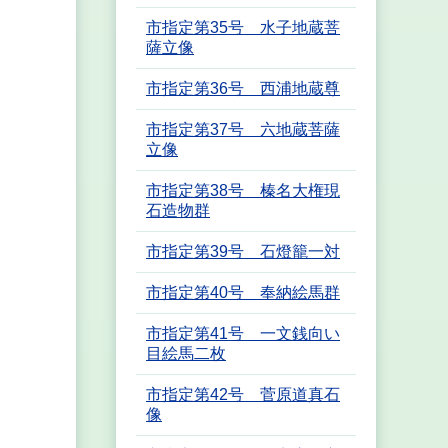
市指定第35号 水子地蔵菩
薩立像
市指定第36号 西浦地蔵尊
市指定第37号 六地蔵菩薩
立像
市指定第38号 榛名大権現
石造物群
市指定第39号 石燈籠一対
市指定第40号 奉納絵馬群
市指定第41号 一文銭向い
目絵馬二枚
市指定第42号 菅原道真石
像