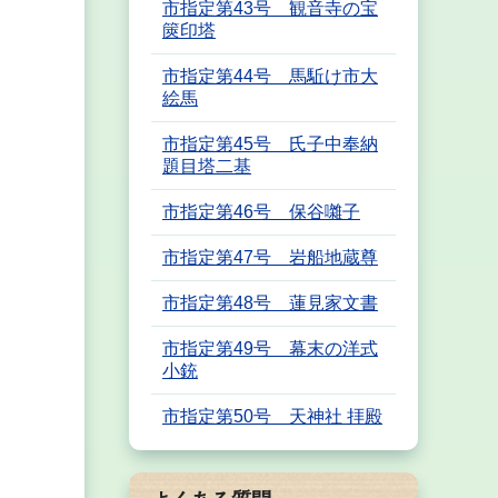
市指定第43号 観音寺の宝
篋印塔
市指定第44号 馬駈け市大
絵馬
市指定第45号 氏子中奉納
題目塔二基
市指定第46号 保谷囃子
市指定第47号 岩船地蔵尊
市指定第48号 蓮見家文書
市指定第49号 幕末の洋式
小銃
市指定第50号 天神社 拝殿