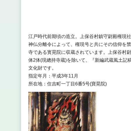
江戸時代前期頃の造立。上保谷村鎮守尉殿権現社（
神仏分離令によって、権現号と共にその信仰を禁
寺である寳晃院に収蔵されています。上保谷村尉
体2体(現總持寺蔵)を除いて、『新編武蔵風土
文化財です。
指定年月：平成3年11月
所在地：住吉町一丁目6番5号(寶晃院)