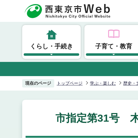
こ
の
ペ
ー
ジ
くらし・手続き
子育て・教育
の
先
頭
で
す
現在のページ
トップページ
学ぶ・楽しむ
歴史・
市指定第31号 