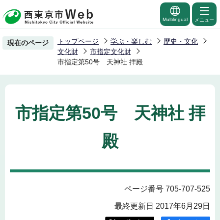
こ
の
Multilingual
メニュー
ペ
トップページ
学ぶ・楽しむ
歴史・文化
現在のページ
ー
文化財
市指定文化財
ジ
市指定第50号 天神社 拝殿
の
先
頭
市指定第50号 天神社 拝
で
す
殿
ページ番号 705-707-525
最終更新日 2017年6月29日