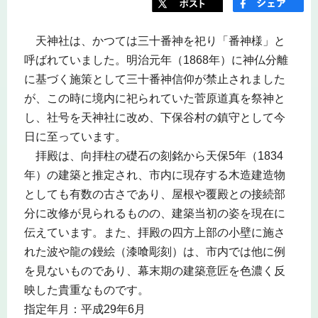
天神社は、かつては三十番神を祀り「番神様」と
呼ばれていました。明治元年（1868年）に神仏分離
に基づく施策として三十番神信仰が禁止されました
が、この時に境内に祀られていた菅原道真を祭神と
し、社号を天神社に改め、下保谷村の鎮守として今
日に至っています。
拝殿は、向拝柱の礎石の刻銘から天保5年（1834
年）の建築と推定され、市内に現存する木造建造物
としても有数の古さであり、屋根や覆殿との接続部
分に改修が見られるものの、建築当初の姿を現在に
伝えています。また、拝殿の四方上部の小壁に施さ
れた波や龍の鏝絵（漆喰彫刻）は、市内では他に例
を見ないものであり、幕末期の建築意匠を色濃く反
映した貴重なものです。
指定年月：平成29年6月