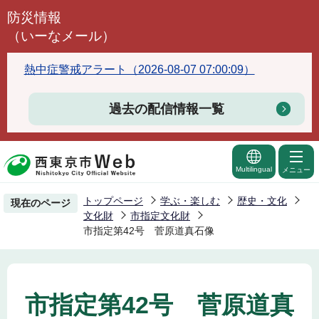
こ
防災情報
の
（いーなメール）
ペ
ー
熱中症警戒アラート（2026-08-07 07:00:09）
ジ
の
過去の配信情報一覧
先
頭
で
Multilingual
メニュー
す
トップページ
学ぶ・楽しむ
歴史・文化
現在のページ
文化財
市指定文化財
市指定第42号 菅原道真石像
市指定第42号 菅原道真