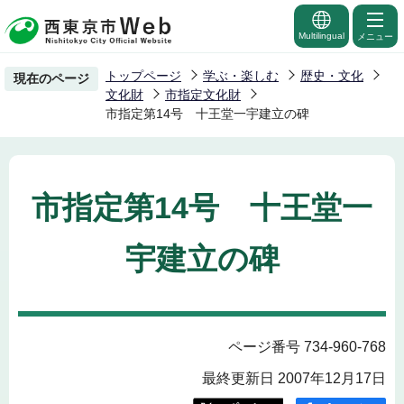
こ
の
Multilingual
メニュー
ペ
トップページ
学ぶ・楽しむ
歴史・文化
現在のページ
ー
文化財
市指定文化財
ジ
市指定第14号 十王堂一宇建立の碑
の
先
頭
市指定第14号 十王堂一
で
す
宇建立の碑
ページ番号 734-960-768
最終更新日 2007年12月17日