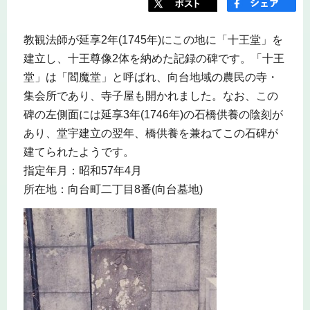
教観法師が延享2年(1745年)にこの地に「十王堂」を
建立し、十王尊像2体を納めた記録の碑です。「十王
堂」は「閻魔堂」と呼ばれ、向台地域の農民の寺・
集会所であり、寺子屋も開かれました。なお、この
碑の左側面には延享3年(1746年)の石橋供養の陰刻が
あり、堂宇建立の翌年、橋供養を兼ねてこの石碑が
建てられたようです。
指定年月：昭和57年4月
所在地：向台町二丁目8番(向台墓地)