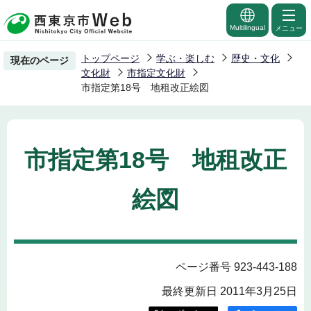
こ
の
Multilingual
メニュー
ペ
トップページ
学ぶ・楽しむ
歴史・文化
現在のページ
ー
文化財
市指定文化財
ジ
市指定第18号 地租改正絵図
の
先
頭
市指定第18号 地租改正
で
す
絵図
ページ番号 923-443-188
最終更新日 2011年3月25日