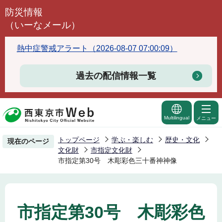
こ
防災情報
の
（いーなメール）
ペ
ー
熱中症警戒アラート（2026-08-07 07:00:09）
ジ
の
過去の配信情報一覧
先
頭
で
Multilingual
メニュー
す
トップページ
学ぶ・楽しむ
歴史・文化
現在のページ
文化財
市指定文化財
市指定第30号 木彫彩色三十番神神像
市指定第30号 木彫彩色