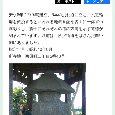
安永8年(1779年)建立。6本の別れ道に立ち、六道輪
廻を救済するといわれる地蔵菩薩を各面に一体ずつ
浮彫りし、脚部にそれぞれの道の方向を示す道標が
刻まれています。以前は、所沢街道をはさんだ向い
側にありました。
指定年月：昭和40年8月
所在地：西原町二丁目5番43号