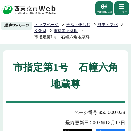
こ
の
Multilingual
メニュー
ペ
トップページ
学ぶ・楽しむ
歴史・文化
現在のページ
ー
文化財
市指定文化財
ジ
市指定第1号 石幢六角地蔵尊
の
先
頭
市指定第1号 石幢六角
で
す
地蔵尊
ページ番号 850-000-039
最終更新日 2007年12月17日