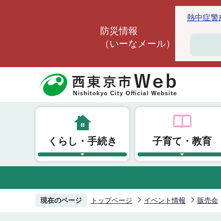
こ
熱中症警戒ア
の
防災情報
ペ
（いーなメール）
ー
ジ
の
先
頭
で
す
くらし・手続き
子育て・教育
現在のページ
トップページ
イベント情報
販売会