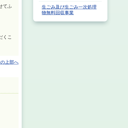
せてふ
生ごみ及び生ごみ一次処理
物無料回収事業
だくこ
ジの上部へ