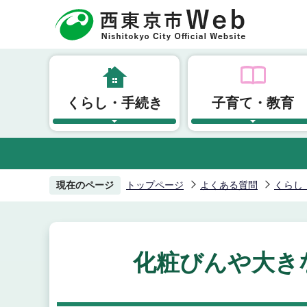
こ
の
ペ
ー
ジ
くらし・手続き
子育て・教育
の
先
頭
で
す
現在のページ
トップページ
よくある質問
くらし
化粧びんや大き