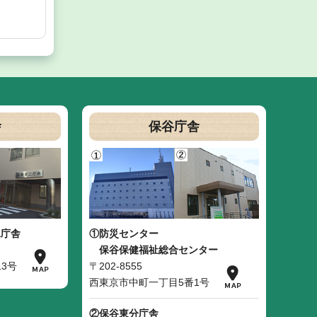
舎
保谷庁舎
二庁舎
①防災センター
保谷保健福祉総合センター
3号
〒202-8555
西東京市中町一丁目5番1号
②保谷東分庁舎