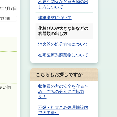
不要な花火など発火物の出
し方について
5年7月7日
建築廃材について
で印刷
化粧びんや大きな缶などの
容器類の出し方
消火器の処分方法について
在宅医療系廃棄物について
こちらもお探しですか
収集員の方の安全を守るた
使い切
め、ごみの分別にご協力
を！
不燃・粗大ごみ処理施設内
で火災発生