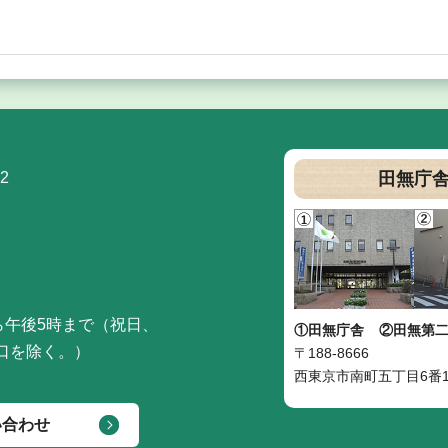
2
田無庁
ら午後5時まで（祝日、
①田無庁舎
②田無第
口を除く。）
〒188-8666
西東京市南町五丁目6番1
い合わせ