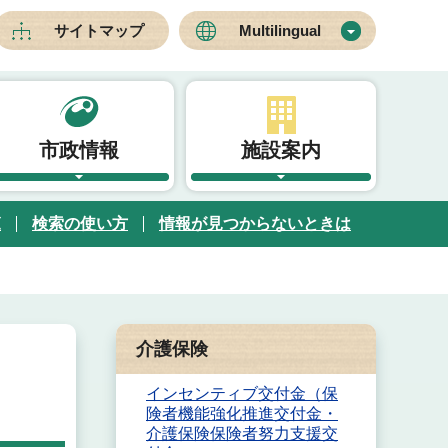
サイトマップ
Multilingual
市政情報
施設案内
覧
検索の使い方
情報が見つからないときは
介護保険
インセンティブ交付金（保
険者機能強化推進交付金・
介護保険保険者努力支援交