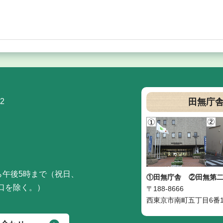
2
田無庁
ら午後5時まで（祝日、
①田無庁舎
②田無第
口を除く。）
〒188-8666
西東京市南町五丁目6番1