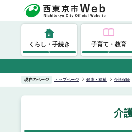
こ
の
ペ
ー
ジ
くらし・手続き
子育て・教育
の
先
頭
で
す
現在のページ
トップページ
健康・福祉
介護保険
介