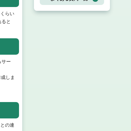
くらい
れると
るサー
作成しま
との連