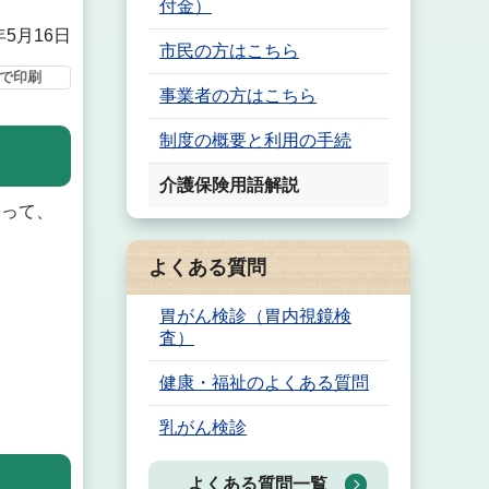
付金）
年5月16日
市民の方はこちら
で印刷
事業者の方はこちら
制度の概要と利用の手続
介護保険用語解説
って、
よくある質問
胃がん検診（胃内視鏡検
査）
健康・福祉のよくある質問
乳がん検診
よくある質問一覧