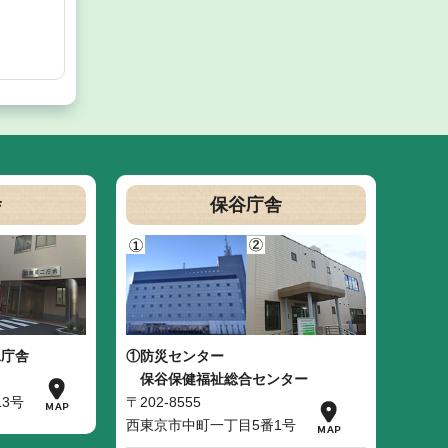
舎
保谷庁舎
二庁舎
①防災センター
保谷保健福祉総合センター
3号
〒202-8555
西東京市中町一丁目5番1号