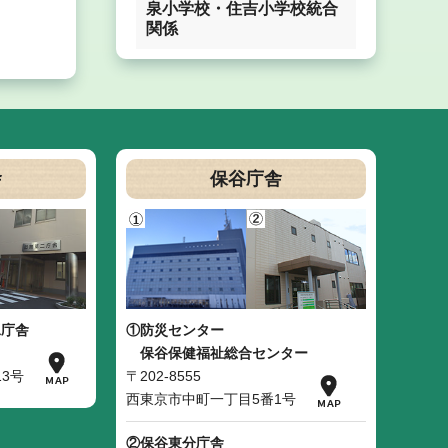
泉小学校・住吉小学校統合
関係
舎
保谷庁舎
二庁舎
①防災センター
保谷保健福祉総合センター
3号
〒202-8555
西東京市中町一丁目5番1号
②保谷東分庁舎