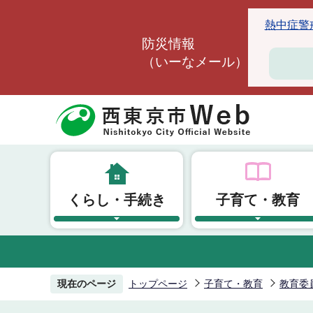
こ
熱中症警戒ア
の
防災情報
ペ
（いーなメール）
ー
ジ
の
先
頭
で
す
くらし・手続き
子育て・教育
現在のページ
トップページ
子育て・教育
教育委