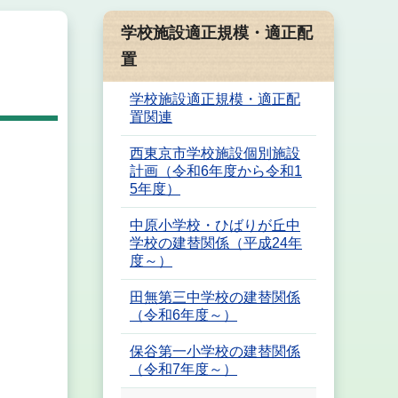
学校施設適正規模・適正配
置
学校施設適正規模・適正配
置関連
西東京市学校施設個別施設
計画（令和6年度から令和1
5年度）
中原小学校・ひばりが丘中
学校の建替関係（平成24年
度～）
田無第三中学校の建替関係
（令和6年度～）
保谷第一小学校の建替関係
（令和7年度～）