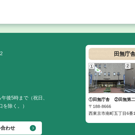
2
田無庁
ら午後5時まで（祝日、
①田無庁舎
②田無第
口を除く。）
〒188-8666
西東京市南町五丁目6番1
い合わせ