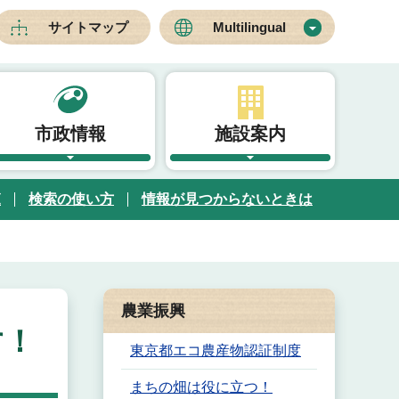
サイトマップ
Multilingual
市政情報
施設案内
覧
検索の使い方
情報が見つからないときは
農業振興
す！
東京都エコ農産物認証制度
まちの畑は役に立つ！