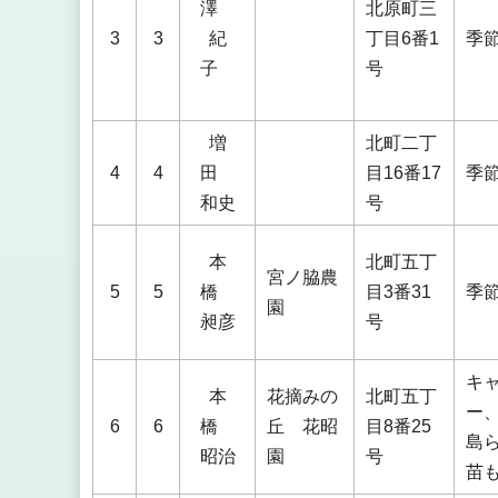
澤
北原町三
3
3
紀
丁目6番1
季
子
号
増
北町二丁
4
4
田
目16番17
季
和史
号
本
北町五丁
宮ノ脇農
5
5
橋
目3番31
季
園
昶彦
号
キ
本
花摘みの
北町五丁
ー
6
6
橋
丘 花昭
目8番25
島
昭治
園
号
苗