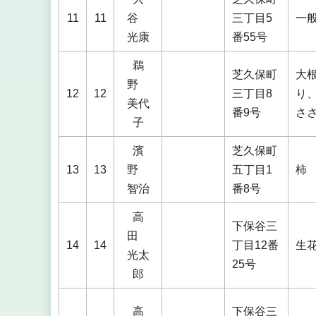
11
11
谷
三丁目5
一
光康
番55号
鵜
芝久保町
大
野
12
12
三丁目8
り
美代
番9号
さ
子
濱
芝久保町
13
13
野
五丁目1
柿
智治
番8号
高
下保谷三
田
14
14
丁目12番
生
光太
25号
郎
高
下保谷三