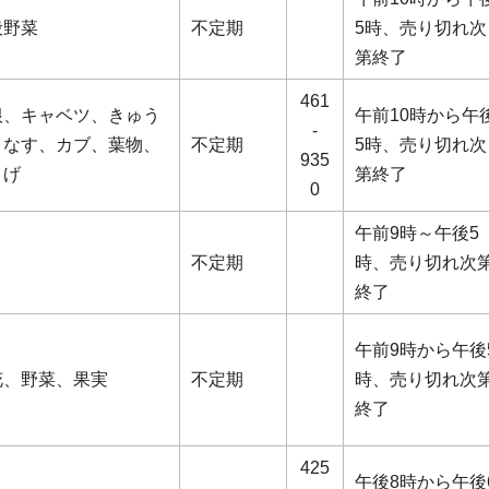
般野菜
不定期
5時、売り切れ次
第終了
461
根、キャベツ、きゅう
午前10時から午
-
、なす、カブ、葉物、
不定期
5時、売り切れ次
935
さげ
第終了
0
午前9時～午後5
不定期
時、売り切れ次
終了
午前9時から午後
花、野菜、果実
不定期
時、売り切れ次
終了
425
午後8時から午後