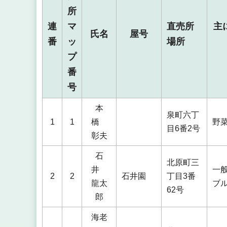
所
連
マ
直売所
主
氏名
屋号
番
ッ
場所
プ
番
号
本
泉町六丁
1
1
橋
野
目6番2号
彰夫
石
北原町三
井
一
2
2
石井園
丁目3番
龍太
ブ
62号
郎
海老