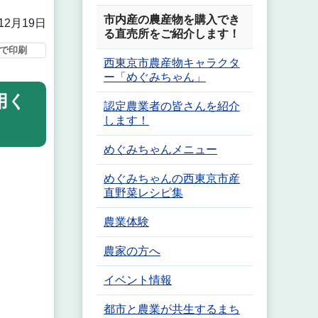
市内産の農産物を購入でき
12月19日
る直売所をご紹介します！
で印刷
西東京市農産物キャラクタ
ー「めぐみちゃん」
用く
認定農業者の皆さんを紹介
します！
めぐみちゃんメニュー
めぐみちゃんの西東京市産
直野菜レシピ集
農業体験
農家の方へ
イベント情報
都市と農業が共生するまち