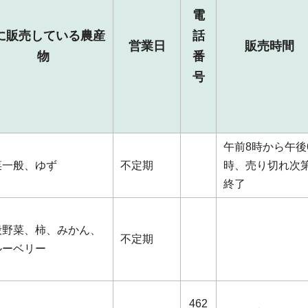
電
に販売している農産
話
営業日
販売時間
物
番
号
午前8時から午後
菜一般、ゆず
不定期
時、売り切れ次
終了
般野菜、柿、みかん、
不定期
ルーベリー
462