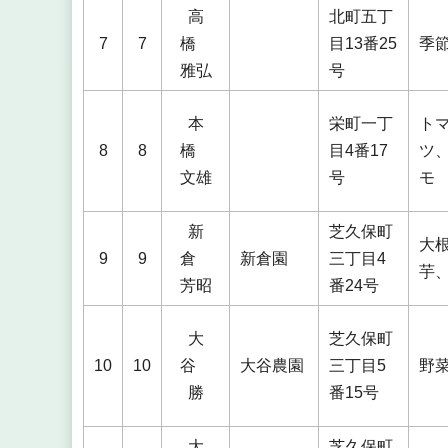
高
北町五丁
7
7
橋
目13番25
季
雅弘
号
本
栄町一丁
ト
8
8
橋
目4番17
ツ
文雄
号
モ
新
芝久保町
大
9
9
倉
新倉園
三丁目4
芋
芳昭
番24号
大
芝久保町
10
10
谷
大谷農園
三丁目5
野
勝
番15号
大
芝久保町