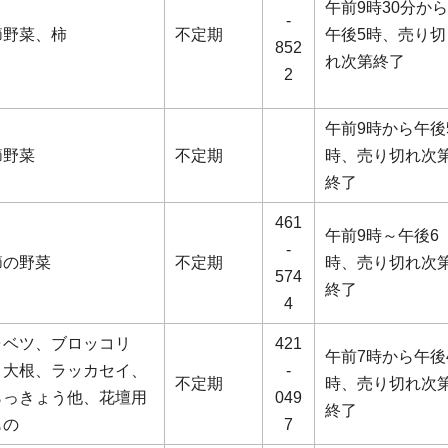
午前9時30分から
-
節野菜、柿
不定期
午後5時、売り切
852
れ次第終了
2
午前9時から午後
節野菜
不定期
時、売り切れ次
終了
461
午前9時～午後6
-
節の野菜
不定期
時、売り切れ次
574
終了
4
ャベツ、ブロッコリ
421
午前7時から午後
、大根、ラッカセイ、
-
不定期
時、売り切れ次
らっきょう他、花壇用
049
終了
もの
7