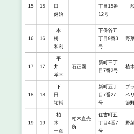
15
15
田
丁目15番
一
健治
12号
本
下保谷五
16
16
橋
丁目9番3
野
和利
号
平
新町三丁
17
17
井
石正園
植
目7番2号
孝幸
下
新町五丁
ブ
18
18
田
目7番27
ベ
祐輔
号
節
柏
住吉町五
柏木直売
19
19
木
丁目4番7
野
所
一彦
号