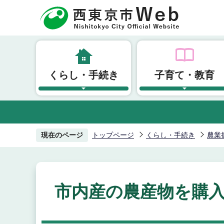
こ
の
ペ
ー
ジ
くらし・手続き
子育て・教育
の
先
頭
で
す
現在のページ
トップページ
くらし・手続き
農業
市内産の農産物を購