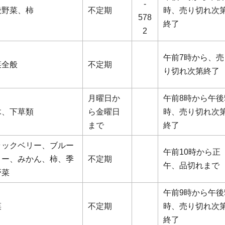
-
般野菜、柿
不定期
時、売り切れ次
578
終了
2
午前7時から、売
菜全般
不定期
り切れ次第終了
月曜日か
午前8時から午後
木、下草類
ら金曜日
時、売り切れ次
まで
終了
ラックベリー、ブルー
午前10時から正
リー、みかん、柿、季
不定期
午、品切れまで
野菜
午前9時から午後
菜
不定期
時、売り切れ次
終了